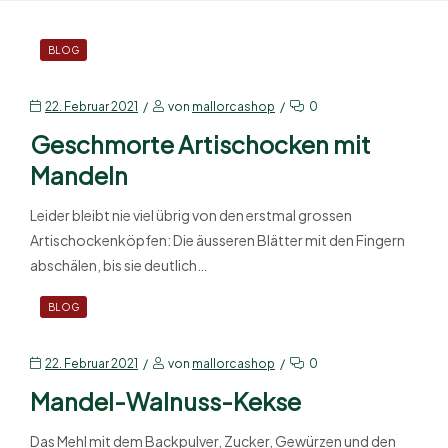
BLOG
22. Februar 2021
von
mallorcashop
0
Geschmorte Artischocken mit
Mandeln
Leider bleibt nie viel übrig von den erstmal grossen
Artischockenköpfen: Die äusseren Blätter mit den Fingern
abschälen, bis sie deutlich…
BLOG
22. Februar 2021
von
mallorcashop
0
Mandel-Walnuss-Kekse
Das Mehl mit dem Backpulver, Zucker, Gewürzen und den