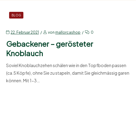
BLOG
22. Februar 2021
von
mallorcashop
0
Gebackener – gerösteter
Knoblauch
Soviel Knoblauchzehen schälen wie in den Topfboden passen
(ca.5 Köpfe), ohne Sie zu stapeln, damit Sie gleichmässig garen
können. Mit 1-3…