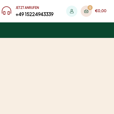
JETZT ANRUFEN
0
€
0,00
+49 15224943339