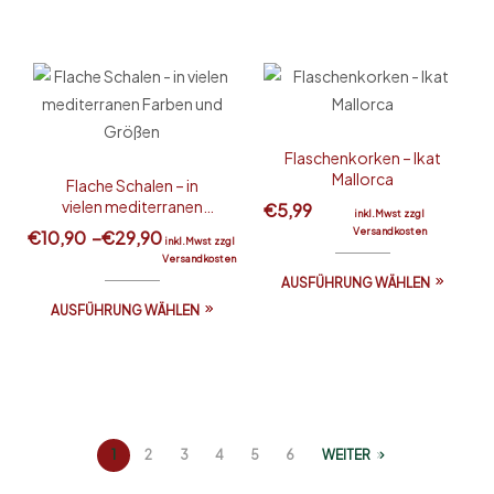
Flaschenkorken – Ikat
Mallorca
Flache Schalen – in
vielen mediterranen
€
5,99
inkl.Mwst zzgl
Farben und Größen
Versandkosten
€
10,90
–
€
29,90
inkl.Mwst zzgl
Versandkosten
AUSFÜHRUNG WÄHLEN
AUSFÜHRUNG WÄHLEN
1
2
3
4
5
6
WEITER