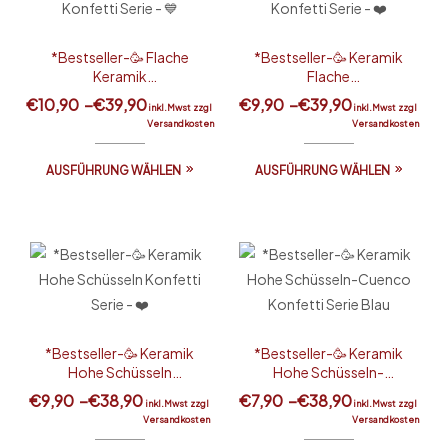
*Bestseller-🥳 Flache
*Bestseller-🥳 Keramik
Keramik
Flache
Schüsseln/Schalen/Tel
Schüsseln/Schalen/Tel
€
10,90
–
€
39,90
€
9,90
–
€
39,90
inkl.Mwst zzgl
inkl.Mwst zzgl
ler – Konfetti Serie – 💙
ler – Konfetti Serie – ❤️
Versandkosten
Versandkosten
AUSFÜHRUNG WÄHLEN
AUSFÜHRUNG WÄHLEN
*Bestseller-🥳 Keramik
*Bestseller-🥳 Keramik
Hohe Schüsseln
Hohe Schüsseln-
Konfetti Serie – ❤️
Cuenco Konfetti Serie
€
9,90
–
€
38,90
€
7,90
–
€
38,90
inkl.Mwst zzgl
inkl.Mwst zzgl
Blau
Versandkosten
Versandkosten