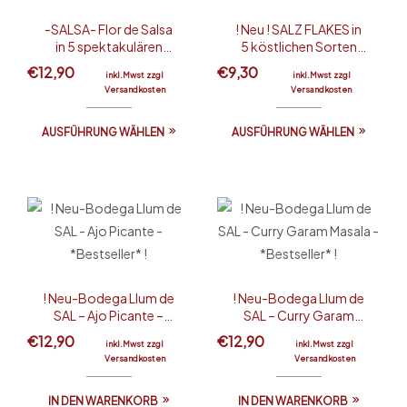
-SALSA- Flor de Salsa
! Neu ! SALZ FLAKES in
in 5 spektakulären
5 köstlichen Sorten
Sorten *Bestseller*
*Bestseller*
€
12,90
€
9,30
inkl.Mwst zzgl
inkl.Mwst zzgl
Versandkosten
Versandkosten
AUSFÜHRUNG WÄHLEN
AUSFÜHRUNG WÄHLEN
! Neu-Bodega Llum de
! Neu-Bodega Llum de
SAL – Ajo Picante –
SAL – Curry Garam
*Bestseller* !
Masala – *Bestseller* !
€
12,90
€
12,90
inkl.Mwst zzgl
inkl.Mwst zzgl
Versandkosten
Versandkosten
IN DEN WARENKORB
IN DEN WARENKORB