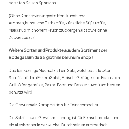
edelsten Salzen Spaniens.
(Ohne Konservierungsstoffen, künstliche
Aromen,künstliche Farbsoffe, künstliche Süßstoffe,
Maissirup mit hohem Fruchtzuckergehalt sowie ohne
Zuckerzusatz)
Weitere Sorten und Produkte aus dem Sortiment der
Bodega Llum de Sal gibt hier bei uns im Shop !
Das feinkörnige Meersalz ist ein Salz, welches als letzter
Schliff auf dem Essen (Salat, Fleisch, Geflügel und Fisch vom
Grill, Ofengemüse, Pasta, Brot und Dessert uvm.) am besten
genutzt wird.
Die Gewürzsalz Komposition für Feinschmecker:
Die Salzflocken Gewürzmischung ist für Feinschmecker und
ein alleskönner in der Küche. Durch seinen aromatisch