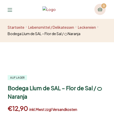
0
Startseite
Lebensmittel / Delikatessen
Leckereien
Bodega Llum de SAL – Flor de Sal / 🍊Naranja
AUF LAGER
Bodega Llum de SAL – Flor de Sal / 🍊
Naranja
€
12,90
inkl.Mwst zzgl Versandkosten