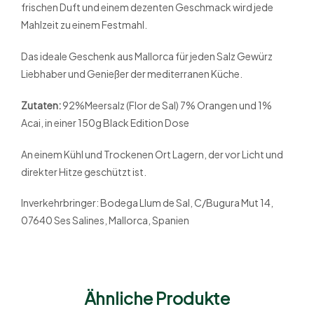
frischen Duft und einem dezenten Geschmack wird jede
Mahlzeit zu einem Festmahl.
Das ideale Geschenk aus Mallorca für jeden Salz Gewürz
Liebhaber und Genießer der mediterranen Küche.
Zutaten:
92%Meersalz (Flor de Sal) 7% Orangen und 1%
Acai, in einer 150g Black Edition Dose
An einem Kühl und Trockenen Ort Lagern, der vor Licht und
direkter Hitze geschützt ist.
Inverkehrbringer: Bodega Llum de Sal, C/Bugura Mut 14,
07640 Ses Salines, Mallorca, Spanien
Ähnliche Produkte