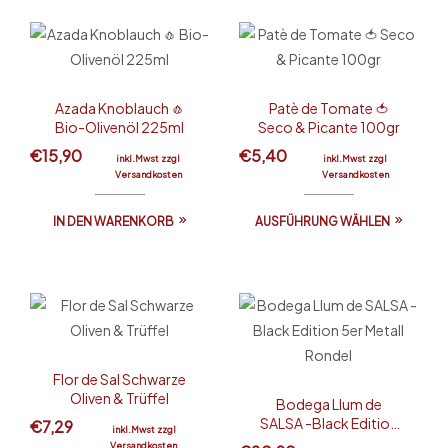
Azada Knoblauch 🧄
Patè de Tomate 🍅
Bio-Olivenöl 225ml
Seco & Picante 100gr
€
15,90
€
5,40
inkl.Mwst zzgl
inkl.Mwst zzgl
Versandkosten
Versandkosten
IN DEN WARENKORB
AUSFÜHRUNG WÄHLEN
Flor de Sal Schwarze
Oliven & Trüffel
Bodega Llum de
SALSA -Black Edition
€
7,29
inkl.Mwst zzgl
5er Metall Rondel
Versandkosten