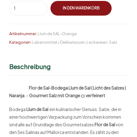
IN DEN WARENKORB
Artikelnummer:
Llum de SAL-Orange
Kategorien:
Lebensmittel / Delikatessen
,
Leckereien
,
Salz
Beschreibung
Flor de Sal-Bodega Llum de Sal ( Licht des Salzes )
Naranja
,-
Gourmet Salz mit Orange 🍊 verfeinert
Bodega
Llum de Sal
ein kulinarischer Genuss. Salze, die in
einer hochwertigen Verpackung zum Vorschein kommen
sind alle auf Grundlage des Gourmetsalzes
Flor de Sal
von
den Ses Salinas auf Mallorca entstanden. Es zählt zu den