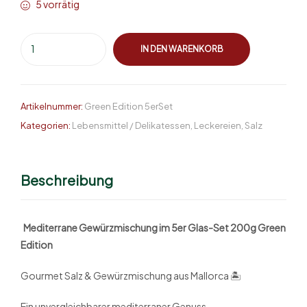
5 vorrätig
IN DEN WARENKORB
Artikelnummer:
Green Edition 5erSet
Kategorien:
Lebensmittel / Delikatessen
,
Leckereien
,
Salz
Beschreibung
Mediterrane Gewürzmischung im 5er Glas-Set 200g Green
Edition
Gourmet Salz & Gewürzmischung aus Mallorca 🏝
Ein unvergleichbarer mediterraner Genuss