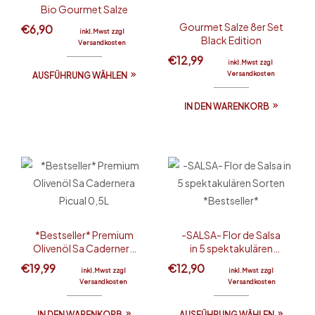
Bio Gourmet Salze
Gourmet Salze 8er Set
€
6,90
inkl.Mwst zzgl
Black Edition
Versandkosten
€
12,99
inkl.Mwst zzgl
Versandkosten
AUSFÜHRUNG WÄHLEN
IN DEN WARENKORB
*Bestseller* Premium
-SALSA- Flor de Salsa
Olivenöl Sa Cadernera
in 5 spektakulären
Picual 0,5L
Sorten *Bestseller*
€
19,99
€
12,90
inkl.Mwst zzgl
inkl.Mwst zzgl
Versandkosten
Versandkosten
IN DEN WARENKORB
AUSFÜHRUNG WÄHLEN