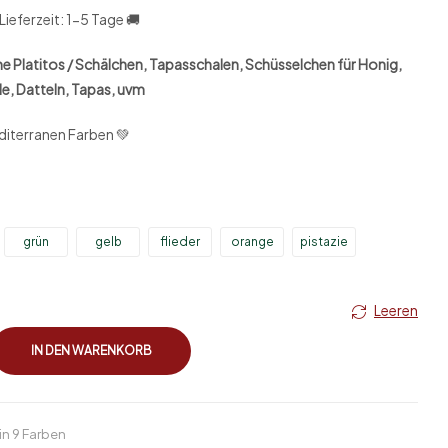
Lieferzeit: 1-5 Tage 🚚
he Platitos / Schälchen, Tapasschalen, Schüsselchen
für Honig,
de, Datteln, Tapas, uvm
iterranen Farben 💚
grün
gelb
flieder
orange
pistazie
Leeren
IN DEN WARENKORB
 in 9 Farben