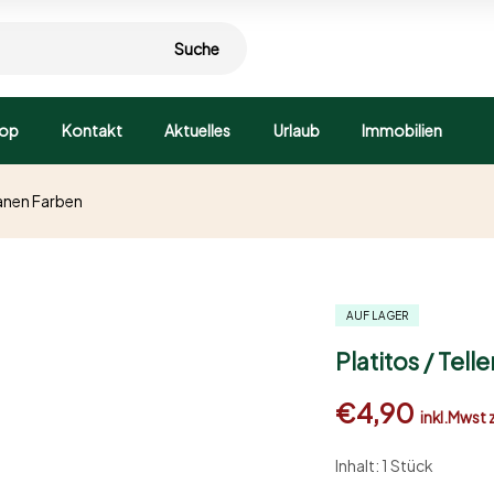
Suche
op
Kontakt
Aktuelles
Urlaub
Immobilien
rranen Farben
AUF LAGER
Platitos / Tell
€
4,90
inkl.Mwst
Inhalt: 1 Stück