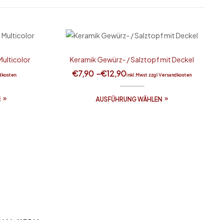
Multicolor
Keramik Gewürz- / Salztopf mit Deckel
€
7,90
–
€
12,90
dkosten
inkl.Mwst zzgl Versandkosten
N
AUSFÜHRUNG WÄHLEN