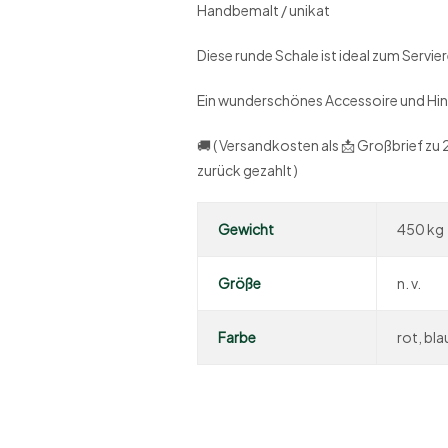
Handbemalt / unikat
Diese runde Schale ist ideal zum Servie
Ein wunderschönes Accessoire und Hin
🚚 ( Versandkosten als 📩 Großbrief z
zurück gezahlt )
Gewicht
450 kg
Größe
n. v.
Farbe
rot, bla