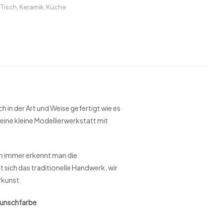
Tisch
,
Keramik
,
Küche
in der Art und Weise gefertigt wie es
eine kleine Modellierwerkstatt mit
ch immer erkennt man die
 sich das traditionelle Handwerk, wir
rkunst.
 Wunschfarbe