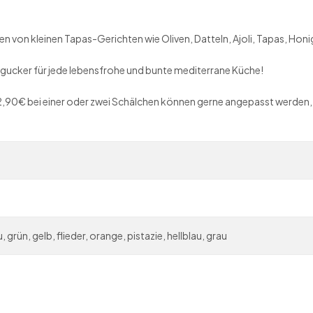
ren von kleinen Tapas-Gerichten wie Oliven, Datteln, Ajoli, Tapas, Ho
gucker für jede lebensfrohe und bunte mediterrane Küche!
u 2,90€ bei einer oder zwei Schälchen können gerne angepasst werden,
u, grün, gelb, flieder, orange, pistazie, hellblau, grau