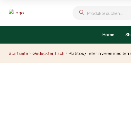
Home
Sh
Startseite
Gedeckter Tisch
Platitos / Teller in vielen medite