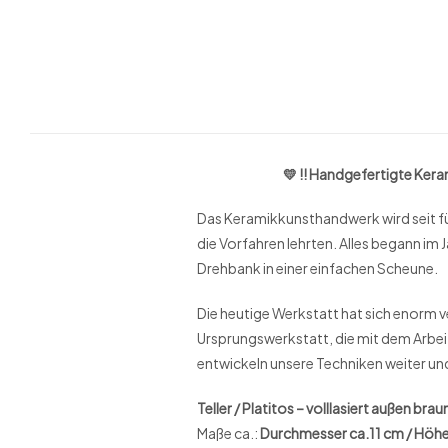
💛 !! Handgefertigte Keramik au
Das Keramikkunsthandwerk wird seit fün
die Vorfahren lehrten. Alles begann im
Drehbank in einer einfachen Scheune.
Die heutige Werkstatt hat sich enorm 
Ursprungswerkstatt, die mit dem Arbeit
entwickeln unsere Techniken weiter und
Teller / Platitos – volllasiert außen 
Maße ca.:
Durchmesser ca.11 cm / Höh