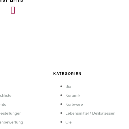
CIAL MEDIA
KATEGORIEN
Bio
hliste
Keramik
onto
Korbware
Bestellungen
Lebensmittel / Delikatessen
enbewertung
Öle