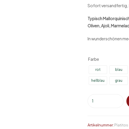
Sofort versandfertig, 
Typisch Mallorquinisc
Oliven, Ajoli, Marmela
In wunderschönen med
Farbe
rot
blau
hellblau
grau
Artikelnummer:
Platitos