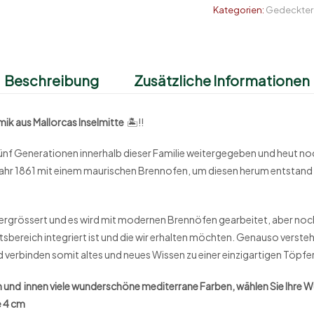
Kategorien:
Gedeckter 
Beschreibung
Zusätzliche Informationen
s Mallorcas Inselmitte
🏝!!
f Generationen innerhalb dieser Familie weitergegeben und heut noch 
 Jahr 1861 mit einem maurischen Brennofen, um diesen herum entstand 
vergrössert und es wird mit modernen Brennöfen gearbeitet, aber no
sbereich integriert ist und die wir erhalten möchten. Genauso versteht
 verbinden somit altes und neues Wissen zu einer einzigartigen Töpfe
braun und innen viele wunderschöne mediterrane Farben, wählen Sie Ihre
e 4 cm