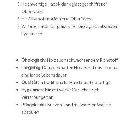
Hochwertige Haptik dank glatt geschliffener
Oberfläche
Mit Olivenöl imprägnierte Oberfläche
Vorteile: natürlich, plastikfrei, biologisch abbaubar,
hygienisch
Ökologisch:
Holz aus nachwachsendem Rohstoff
Langlebig:
Dank des harten Holzes hat das Produkt
eine lange Lebensdauer
Qualität:
In traditioneller Handarbeit gefertigt
Hygienisch:
Nimmt weder Gerüche noch
Verfärbungen an
Pflegeleicht:
Nur von Hand mit warmen Wasser
abspülen