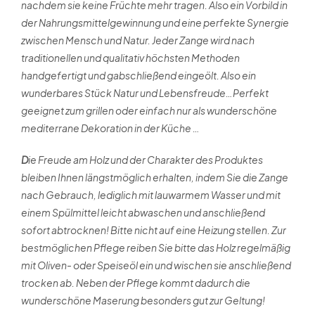
nachdem sie keine Früchte mehr tragen. Also ein Vorbild in
der Nahrungsmittelgewinnung und eine perfekte Synergie
zwischen Mensch und Natur. Jeder Zange wird nach
traditionellen und qualitativ höchsten Methoden
handgefertigt und gabschließend eingeölt. Also ein
wunderbares Stück Natur und Lebensfreude…Perfekt
geeignet zum grillen oder einfach nur als wunderschöne
mediterrane Dekoration in der Küche …
D
ie Freude am Holz und der Charakter des Produktes
bleiben Ihnen längstmöglich erhalten, indem Sie die Zange
nach Gebrauch, lediglich mit lauwarmem Wasser und mit
einem Spülmittel leicht abwaschen und anschließend
sofort abtrocknen! Bitte nicht auf eine Heizung stellen. Zur
bestmöglichen Pflege reiben Sie bitte das Holz regelmäßig
mit Oliven- oder Speiseöl ein und wischen sie anschließend
trocken ab. Neben der Pflege kommt dadurch die
wunderschöne Maserung besonders gut zur Geltung!