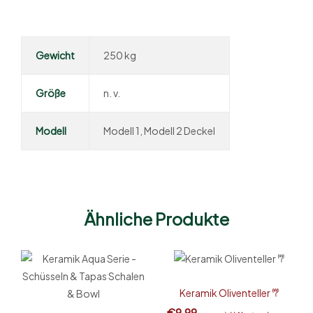
Gewicht
250 kg
Größe
n. v.
Modell
Modell 1, Modell 2 Deckel
Ähnliche Produkte
Keramik Oliventeller 𐂐
€
9,99