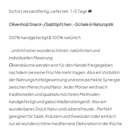
Sofort versandfertig, Lieferzeit: 1-5 Tage 🚚
Olivenholz Snack-/Salztöpfchen ,-Schale in Naturoptik
100% handgefertigt & 100% natürlich
…und mit einer wunderschönen, natürlichen und
individuellen Maserung
O
livenbäume werden erst für den Handel freigegeben,
nachdem sie keine Früchte mehr tragen. Also ein Vorbild in
der Nahrungsmittelgewinnung und eine perfekte Synergie
zwischen Mensch und Natur. Jeder Mörser wird nach
traditionellen und qualitativ höchsten Methoden
handgefertigt und gabschließend eingeölt. Also ein
wunderbares Stück Natur und Lebensfreude…Perfekt
geeignet für Salze, Kräutern und Gewürzen oder einfach
nur als wunderschöne mediterrane Dekoration in der Küche
…