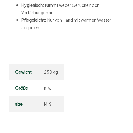
Hygienisch:
Nimmt weder Gerüche noch
Verfärbungen an
Pflegeleicht:
Nur von Hand mit warmen Wasser
abspülen
Gewicht
250 kg
Größe
n. v.
size
M, S