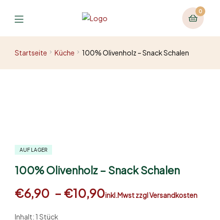
0
Startseite
Küche
100% Olivenholz – Snack Schalen
AUF LAGER
100% Olivenholz – Snack Schalen
€
6,90
–
€
10,90
inkl.Mwst zzgl Versandkosten
Inhalt: 1 Stück