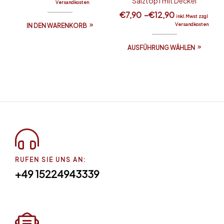
Salztopf mit Deckel
Versandkosten
€
7,90
–
€
12,90
inkl.Mwst zzgl
Versandkosten
IN DEN WARENKORB
AUSFÜHRUNG WÄHLEN
RUFEN SIE UNS AN:
+49 15224943339