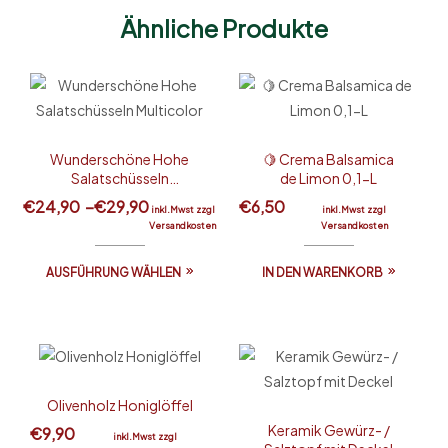
Ähnliche Produkte
Wunderschöne Hohe
🍋 Crema Balsamica
Salatschüsseln
de Limon 0,1-L
Multicolor
€
24,90
–
€
29,90
€
6,50
inkl.Mwst zzgl
inkl.Mwst zzgl
Versandkosten
Versandkosten
AUSFÜHRUNG WÄHLEN
IN DEN WARENKORB
Olivenholz Honiglöffel
Keramik Gewürz- /
€
9,90
inkl.Mwst zzgl