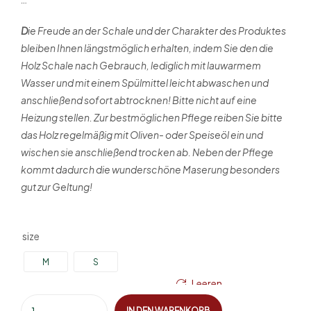
D
ie Freude an der Schale und der Charakter des Produktes
bleiben Ihnen längstmöglich erhalten, indem Sie den die
Holz Schale nach Gebrauch, lediglich mit lauwarmem
Wasser und mit einem Spülmittel leicht abwaschen und
anschließend sofort abtrocknen! Bitte nicht auf eine
Heizung stellen. Zur bestmöglichen Pflege reiben Sie bitte
das Holz regelmäßig mit Oliven- oder Speiseöl ein und
wischen sie anschließend trocken ab. Neben der Pflege
kommt dadurch die wunderschöne Maserung besonders
gut zur Geltung!
size
M
S
Leeren
IN DEN WARENKORB