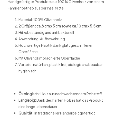
Handgefertigte Produkte aus 100% Olivenholz von einem
Familienbetrieb aus der Insel Mitte
Material: 100% Olivenholz
2 Größen : ca.8 cm x 5 cm sowie ca.10 cm x 5.5 cm
Hitzebeständig und antibakteriell
Anwendung: Aufbewahrung
Hochwertige Haptik dank glatt geschliffener
Oberfläche
Mit Olivenöl imprägnierte Oberfläche
Vorteile: natürlich, plastikfrei, biologisch abbaubar,
hygienisch
Ökologisch:
Holz aus nachwachsendem Rohstoff
Langlebig:
Dank des harten Holzes hat das Produkt
eine lange Lebensdauer
Qualität:
In traditioneller Handarbeit gefertigt