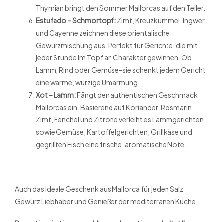
Thymian bringt den Sommer Mallorcas auf den Teller.
Estufado – Schmortopf:
Zimt, Kreuzkümmel, Ingwer
und Cayenne zeichnen diese orientalische
Gewürzmischung aus. Perfekt für Gerichte, die mit
jeder Stunde im Topf an Charakter gewinnen. Ob
Lamm, Rind oder Gemüse-sie schenkt jedem Gericht
eine warme, würzige Umarmung.
Xot – Lamm:
Fängt den authentischen Geschmack
Mallorcas ein. Basierend auf Koriander, Rosmarin,
Zimt, Fenchel und Zitrone verleiht es Lammgerichten
sowie Gemüse, Kartoffelgerichten, Grillkäse und
gegrillten Fisch eine frische, aromatische Note.
Auch das ideale Geschenk aus Mallorca für jeden Salz
Gewürz Liebhaber und Genießer der mediterranen Küche.