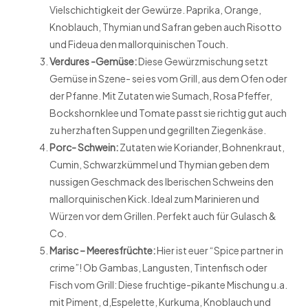
Vielschichtigkeit der Gewürze. Paprika, Orange,
Knoblauch, Thymian und Safran geben auch Risotto
und Fideua den mallorquinischen Touch.
Verdures -Gemüse:
Diese Gewürzmischung setzt
Gemüse in Szene- sei es vom Grill, aus dem Ofen oder
der Pfanne. Mit Zutaten wie Sumach, Rosa Pfeffer,
Bockshornklee und Tomate passt sie richtig gut auch
zu herzhaften Suppen und gegrillten Ziegenkäse.
Porc- Schwein:
Zutaten wie Koriander, Bohnenkraut,
Cumin, Schwarzkümmel und Thymian geben dem
nussigen Geschmack des Iberischen Schweins den
mallorquinischen Kick. Ideal zum Marinieren und
Würzen vor dem Grillen. Perfekt auch für Gulasch &
Co.
Marisc – Meeresfrüchte:
Hier ist euer “Spice partner in
crime”! Ob Gambas, Langusten, Tintenfisch oder
Fisch vom Grill: Diese fruchtige-pikante Mischung u.a.
mit Piment, d,Espelette, Kurkuma, Knoblauch und