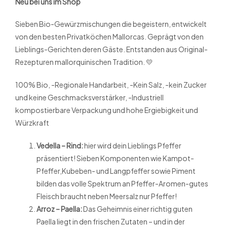
Neu bei uns im Shop
Sieben Bio-Gewürzmischungen die begeistern, entwickelt
von den besten Privatköchen Mallorcas. Geprägt von den
Lieblings-Gerichten deren Gäste. Entstanden aus Original-
Rezepturen mallorquinischen Tradition. 💛
100% Bio, -Regionale Handarbeit, -Kein Salz, -kein Zucker
und keine Geschmacksverstärker, -Industriell
kompostierbare Verpackung und hohe Ergiebigkeit und
Würzkraft
Vedella – Rind:
hier wird dein Lieblings Pfeffer
präsentiert! Sieben Komponenten wie Kampot-
Pfeffer,Kubeben- und Langpfeffer sowie Piment
bilden das volle Spektrum an Pfeffer-Aromen-gutes
Fleisch braucht neben Meersalz nur Pfeffer!
Arroz – Paella:
Das Geheimnis einer richtig guten
Paella liegt in den frischen Zutaten – und in der