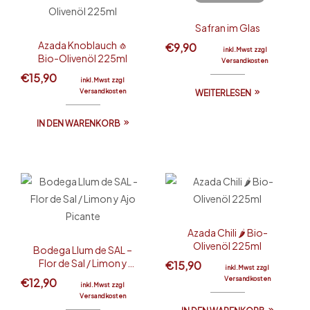
Safran im Glas
Azada Knoblauch 🧄
€
9,90
inkl.Mwst zzgl
Bio-Olivenöl 225ml
Versandkosten
€
15,90
inkl.Mwst zzgl
Versandkosten
WEITERLESEN
IN DEN WARENKORB
Azada Chili 🌶 Bio-
Olivenöl 225ml
Bodega Llum de SAL –
Flor de Sal / Limon y
€
15,90
inkl.Mwst zzgl
Ajo Picante
Versandkosten
€
12,90
inkl.Mwst zzgl
Versandkosten