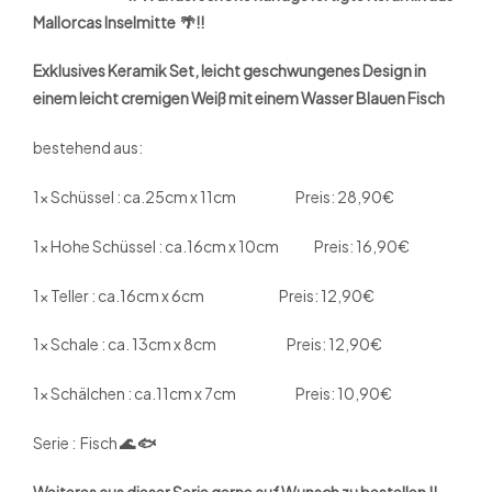
Mallorcas Inselmitte 🌴!!
Exklusives Keramik Set, leicht geschwungenes Design in
einem leicht cremigen Weiß mit einem Wasser Blauen Fisch
bestehend aus:
1x Schüssel : ca.25cm x 11cm Preis: 28,90€
1x Hohe Schüssel : ca.16cm x 10cm Preis: 16,90€
1x Teller : ca.16cm x 6cm Preis: 12,90€
1x Schale : ca. 13cm x 8cm Preis: 12,90€
1x Schälchen : ca.11cm x 7cm Preis: 10,90€
Serie : Fisch
🌊 🐟
Weiteres aus dieser Serie gerne auf Wunsch zu bestellen !!