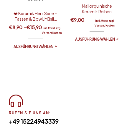
Mallorquinische
Keramik Reiben
❤️ Keramik Herz Serie –
Tassen & Bowl, Müsli-
€
9,00
inkl.Mwst zzgl
Schalen
Versandkosten
€
8,90
–
€
15,90
inkl.Mwst zzgl
Versandkosten
AUSFÜHRUNG WÄHLEN
AUSFÜHRUNG WÄHLEN
RUFEN SIE UNS AN:
+49 15224943339