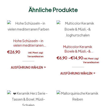
Ähnliche Produkte
Hohe Schüsseln – in
vielen mediterranen
Multicolor Keramik
Farben
Bowle & Müsli,-&
€
26,90
inkl.Mwst zzgl
Joghurtschalen
Versandkosten
€
6,90
–
€
14,90
inkl.Mwst zzgl
Versandkosten
AUSFÜHRUNG WÄHLEN
AUSFÜHRUNG WÄHLEN