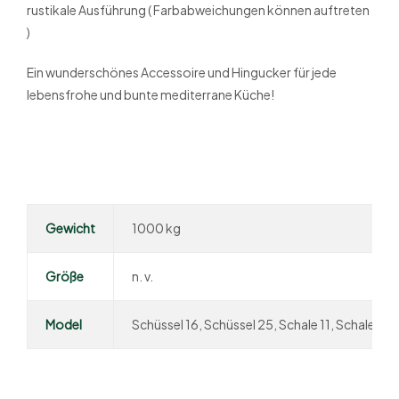
rustikale Ausführung ( Farbabweichungen können auftreten
)
Ein wunderschönes Accessoire und Hingucker für jede
lebensfrohe und bunte mediterrane Küche!
Gewicht
1000 kg
Größe
n. v.
Model
Schüssel 16, Schüssel 25, Schale 11, Schale 13,