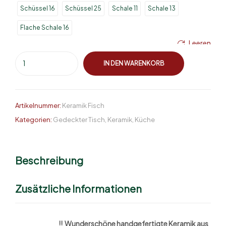
Schüssel 16
Schüssel 25
Schale 11
Schale 13
Flache Schale 16
Leeren
IN DEN WARENKORB
Artikelnummer:
Keramik Fisch
Kategorien:
Gedeckter Tisch
,
Keramik
,
Küche
Beschreibung
Zusätzliche Informationen
!! Wunderschöne handgefertigte Keramik aus