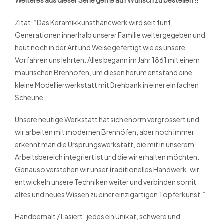
Zitat: “Das Keramikkunsthandwerk wird seit fünf
Generationen innerhalb unserer Familie weitergegeben und
heut noch in der Art und Weise gefertigt wie es unsere
Vorfahren uns lehrten. Alles begann im Jahr 1861 mit einem
maurischen Brennofen, um diesen herum entstand eine
kleine Modellierwerkstatt mit Drehbank in einer einfachen
Scheune.
Unsere heutige Werkstatt hat sich enorm vergrössert und
wir arbeiten mit modernen Brennöfen, aber noch immer
erkennt man die Ursprungswerkstatt, die mit in unserem
Arbeitsbereich integriert ist und die wir erhalten möchten.
Genauso verstehen wir unser traditionelles Handwerk, wir
entwickeln unsere Techniken weiter und verbinden somit
altes und neues Wissen zu einer einzigartigen Töpferkunst.”
Handbemalt / Lasiert , jedes ein Unikat, schwere und