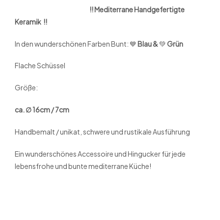
!! Mediterrane Handgefertigte
Keramik !!
In den wunderschönen Farben Bunt: 💙
Blau &
💚
Grün
Flache Schüssel
Größe:
ca. ∅ 16cm / 7cm
Handbemalt / unikat, schwere und rustikale Ausführung
Ein wunderschönes Accessoire und Hingucker für jede
lebensfrohe und bunte mediterrane Küche!