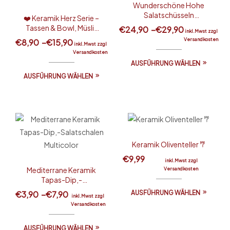
Wunderschöne Hohe
Salatschüsseln
❤️ Keramik Herz Serie –
Multicolor
Tassen & Bowl, Müsli-
€
24,90
–
€
29,90
inkl.Mwst zzgl
Schalen
Versandkosten
€
8,90
–
€
15,90
inkl.Mwst zzgl
Versandkosten
AUSFÜHRUNG WÄHLEN
AUSFÜHRUNG WÄHLEN
Keramik Oliventeller 𐂐
€
9,99
inkl.Mwst zzgl
Mediterrane Keramik
Versandkosten
Tapas-Dip,-
Salatschalen
€
3,90
–
€
7,90
AUSFÜHRUNG WÄHLEN
inkl.Mwst zzgl
Multicolor
Versandkosten
AUSFÜHRUNG WÄHLEN