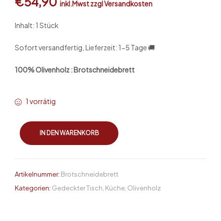
€
54,90
inkl.Mwst zzgl Versandkosten
Inhalt: 1 Stück
Sofort versandfertig, Lieferzeit: 1-5 Tage 🚚
100% Olivenholz : Brotschneidebrett
1 vorrätig
IN DEN WARENKORB
Artikelnummer:
Brotschneidebrett
Kategorien:
Gedeckter Tisch
,
Küche
,
Olivenholz