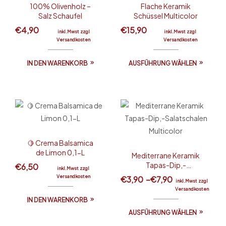
100% Olivenholz –
Flache Keramik
Salz Schaufel
Schüssel Multicolor
€
4,90
€
15,90
inkl.Mwst zzgl
inkl.Mwst zzgl
Versandkosten
Versandkosten
IN DEN WARENKORB
AUSFÜHRUNG WÄHLEN
🍋 Crema Balsamica
de Limon 0,1-L
Mediterrane Keramik
Tapas-Dip,-
€
6,50
inkl.Mwst zzgl
Salatschalen
Versandkosten
€
3,90
–
€
7,90
inkl.Mwst zzgl
Multicolor
Versandkosten
IN DEN WARENKORB
AUSFÜHRUNG WÄHLEN