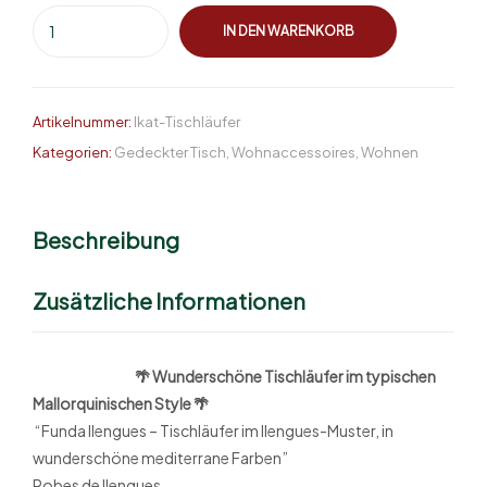
IN DEN WARENKORB
Artikelnummer:
Ikat-Tischläufer
Kategorien:
Gedeckter Tisch
,
Wohnaccessoires
,
Wohnen
Beschreibung
Zusätzliche Informationen
🌴 Wunderschöne Tischläufer im typischen
Mallorquinischen Style 🌴
“Funda llengues – Tischläufer im llengues-Muster, in
wunderschöne mediterrane Farben”
Robes de llengues