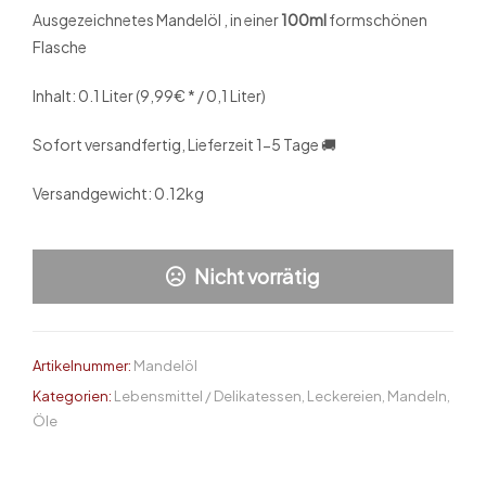
Ausgezeichnetes Mandelöl , in einer
100ml
formschönen
Flasche
Inhalt:
0.1 Liter (9,99€ * / 0,1 Liter)
Sofort versandfertig, Lieferzeit 1-5 Tage 🚚
Versandgewicht: 0.12kg
Nicht vorrätig
Artikelnummer:
Mandelöl
Kategorien:
Lebensmittel / Delikatessen
,
Leckereien
,
Mandeln
,
Öle