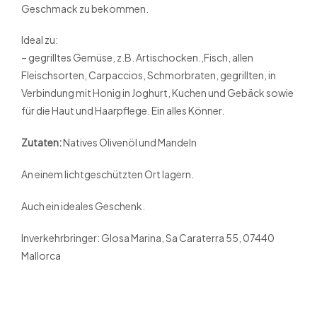
Geschmack zu bekommen.
Ideal zu:
– gegrilltes Gemüse, z.B. Artischocken.,Fisch, allen
Fleischsorten, Carpaccios, Schmorbraten, gegrillten, in
Verbindung mit Honig in Joghurt, Kuchen und Gebäck sowie
für die Haut und Haarpflege. Ein alles Könner.
Zutaten:
Natives Olivenöl und Mandeln
An einem lichtgeschützten Ort lagern.
Auch ein ideales Geschenk.
Inverkehrbringer: Glosa Marina, Sa Caraterra 55, 07440
Mallorca