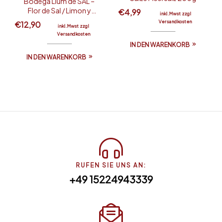
Bodega Llum de SAL –
Flor de Sal / Limon y
€
4,99
inkl.Mwst zzgl
Ajo Picante
Versandkosten
€
12,90
inkl.Mwst zzgl
Versandkosten
IN DEN WARENKORB
IN DEN WARENKORB
RUFEN SIE UNS AN:
+49 15224943339