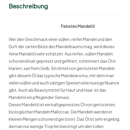
Beschreibung
Feinstes Mandelöl
Wer den Geschmack einer süßen, reifen Mandel und den
Duft der zarten Blüte des Mandelbaums mag, wird dieses
feine Mandelöl sehr schätzen. Aus reifen, süßen Mandeln
schonend kalt gepresst und gefiltert, schimmert das Öl in
klarem, sanftem Gelb. Ein Anteil von gerösteten Mandeln
gibt diesem Öl das typische Mandelaroma, mit dem man
vielen süßen und auch salzigen Speisen eine nussige Nuance
gibt. Auch als Beautymittel für Haut und Haar ist das
Mandelöl ein pflegender Genuss.
Dieses Mandelöl ist ein kaltgepresstes Öl von gerösteten,
biologischen Mandeln Mallorcas. Die Mandeln werden in
kleinen Mengen schonend geröstet. Das Öl ist sehr ergiebig,
da man nur wenige Tropfen benötigt um den tollen