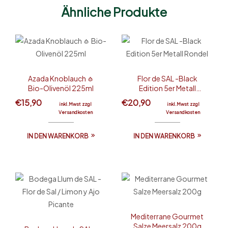
Ähnliche Produkte
Azada Knoblauch 🧄
Flor de SAL -Black
Bio-Olivenöl 225ml
Edition 5er Metall
Rondel
€
15,90
€
20,90
inkl.Mwst zzgl
inkl.Mwst zzgl
Versandkosten
Versandkosten
IN DEN WARENKORB
IN DEN WARENKORB
Mediterrane Gourmet
Salze Meersalz 200g