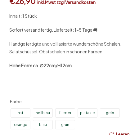
€
26,90
inkl.Mwst zzgl Versandkosten
Inhalt: 1 Stück
Sofort versandfertig, Lieferzeit: 1-5 Tage 🚚
Handgefertigte und volllasierte wunderschöne Schalen,
Salatschüssel, Obstschalen in schönen Farben
Hohe Form ca. ∅22cm/H12cm
Farbe
rot
hellblau
flieder
pistazie
gelb
orange
blau
grün
Leeren