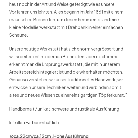
heut noch in der Art und Weise gefertigt wie es unsere
Vorfahren uns lehrten. Alles begann im Jahr 1861 mit einem
maurischen Brennofen, um diesen herum entstand eine
kleine Modellierwerkstatt mit Drehbank in einer einfachen
Scheune.
Unsere heutige Werkstatt hat sich enorm vergrössert und
wir arbeiten mit modernen Brennöfen, aber noch immer
erkennt man die Ursprungswerkstatt, die mit in unserem
Arbeitsbereich integriert ist und die wir erhalten möchten.
Genauso verstehen wir unser traditionelles Handwerk, wir
entwickeln unsere Techniken weiter und verbinden somit
altes und neues Wissen zu einer einzigartigen Töpferkunst.”
Handbemalt / unikat, schwere und rustikale Ausführung
In tollen Farben erhältlich:
∅ca.22cm/ca.12cm , Hohe Ausführung