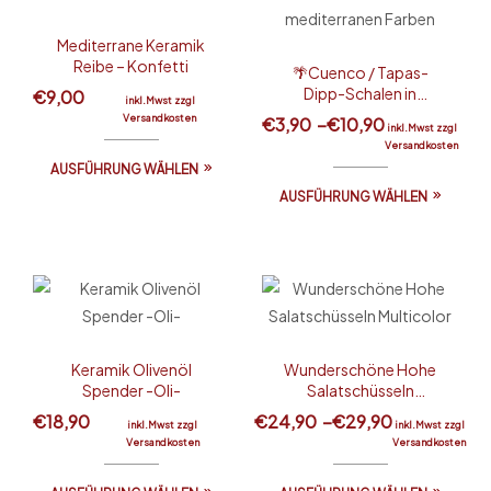
Mediterrane Keramik
Reibe – Konfetti
🌴Cuenco / Tapas-
Dipp-Schalen in
€
9,00
inkl.Mwst zzgl
schönen mediterranen
Versandkosten
€
3,90
–
€
10,90
inkl.Mwst zzgl
Farben
Versandkosten
AUSFÜHRUNG WÄHLEN
AUSFÜHRUNG WÄHLEN
Keramik Olivenöl
Wunderschöne Hohe
Spender -Oli-
Salatschüsseln
Multicolor
€
18,90
€
24,90
–
€
29,90
inkl.Mwst zzgl
inkl.Mwst zzgl
Versandkosten
Versandkosten