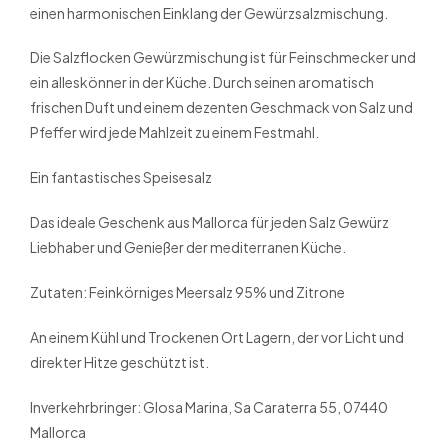
einen harmonischen Einklang der Gewürzsalzmischung.
Die Salzflocken Gewürzmischung ist für Feinschmecker und
ein alleskönner in der Küche. Durch seinen aromatisch
frischen Duft und einem dezenten Geschmack von Salz und
Pfeffer wird jede Mahlzeit zu einem Festmahl.
Ein fantastisches Speisesalz
Das ideale Geschenk aus Mallorca für jeden Salz Gewürz
Liebhaber und Genießer der mediterranen Küche.
Zutaten: Feinkörniges Meersalz 95% und Zitrone
An einem Kühl und Trockenen Ort Lagern, der vor Licht und
direkter Hitze geschützt ist.
Inverkehrbringer: Glosa Marina, Sa Caraterra 55, 07440
Mallorca