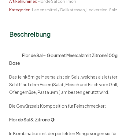
Artikelnummer:
Flor de Sal con limon
Kategorien:
Lebensmittel / Delikatessen
,
Leckereien
,
Salz
Beschreibung
Flor de Sal – Gourmet Meersalz mit Zitrone100g
Dose
Das feinkörnige Meersalz ist ein Salz, welches als letzter
Schliff auf dem Essen (Salat, Fleisch und Fisch vom Grill,
Ofengemüse, Pasta uvm.) am besten genutzt wird.
Die Gewürzsalz Komposition für Feinschmecker:
Flor de Sal & Zitrone 🍋
In Kombination mit der perfekten Menge sorgen sie für