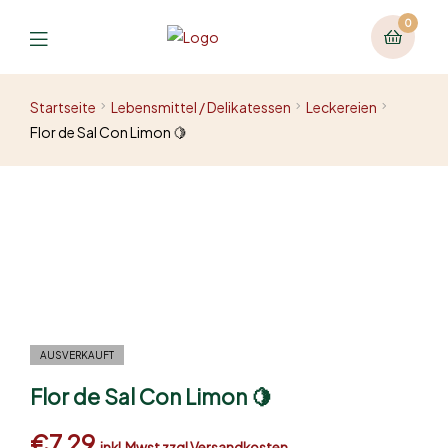
0
Startseite
Lebensmittel / Delikatessen
Leckereien
Flor de Sal Con Limon 🍋
AUSVERKAUFT
Flor de Sal Con Limon 🍋
€
7,29
inkl.Mwst zzgl Versandkosten