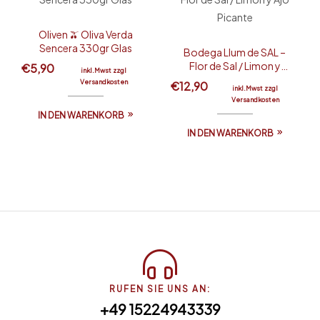
Oliven 🫒 Oliva Verda
Sencera 330gr Glas
Bodega Llum de SAL –
Flor de Sal / Limon y
€
5,90
inkl.Mwst zzgl
Ajo Picante
Versandkosten
€
12,90
inkl.Mwst zzgl
Versandkosten
IN DEN WARENKORB
IN DEN WARENKORB
RUFEN SIE UNS AN:
+49 15224943339