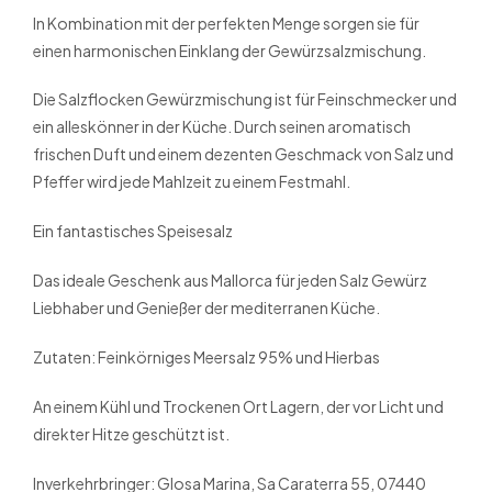
In Kombination mit der perfekten Menge sorgen sie für
einen harmonischen Einklang der Gewürzsalzmischung.
Die Salzflocken Gewürzmischung ist für Feinschmecker und
ein alleskönner in der Küche. Durch seinen aromatisch
frischen Duft und einem dezenten Geschmack von Salz und
Pfeffer wird jede Mahlzeit zu einem Festmahl.
Ein fantastisches Speisesalz
Das ideale Geschenk aus Mallorca für jeden Salz Gewürz
Liebhaber und Genießer der mediterranen Küche.
Zutaten: Feinkörniges Meersalz 95% und Hierbas
An einem Kühl und Trockenen Ort Lagern, der vor Licht und
direkter Hitze geschützt ist.
Inverkehrbringer: Glosa Marina, Sa Caraterra 55, 07440