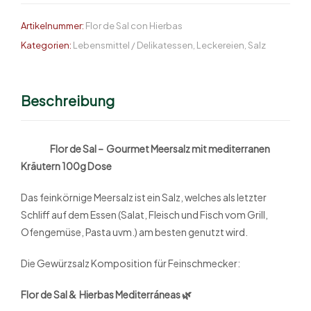
Artikelnummer:
Flor de Sal con Hierbas
Kategorien:
Lebensmittel / Delikatessen
,
Leckereien
,
Salz
Beschreibung
Flor de Sal – Gourmet Meersalz mit mediterranen
Kräutern 100g Dose
Das feinkörnige Meersalz ist ein Salz, welches als letzter
Schliff auf dem Essen (Salat, Fleisch und Fisch vom Grill,
Ofengemüse, Pasta uvm.) am besten genutzt wird.
Die Gewürzsalz Komposition für Feinschmecker:
Flor de Sal & Hierbas
Mediterráneas 🌿