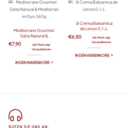
🍋 Crema Balsamica
de Limon 0,1-L
Mediterrane Gourmet
Salze Natural &
€
6,50
inkl.Mwst zzgl
Mediterran im Duo
Versandkosten
€
7,90
inkl.Mwst zzgl
360g
Versandkosten
IN DEN WARENKORB
IN DEN WARENKORB
RUFEN SIE UNS AN: