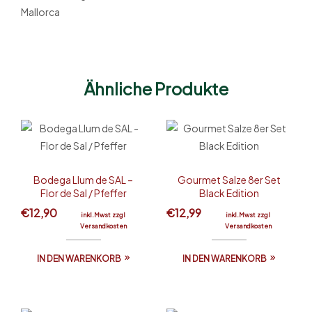
Mallorca
Ähnliche Produkte
Bodega Llum de SAL –
Gourmet Salze 8er Set
Flor de Sal / Pfeffer
Black Edition
€
12,90
€
12,99
inkl.Mwst zzgl
inkl.Mwst zzgl
Versandkosten
Versandkosten
IN DEN WARENKORB
IN DEN WARENKORB