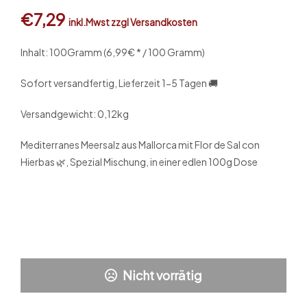
€
7,29
inkl.Mwst zzgl Versandkosten
Inhalt: 100
Gramm (6,99€ * / 100 Gramm)
Sofort versandfertig, Lieferzeit 1-5 Tagen 🚚
Versandgewicht: 0,12kg
Mediterranes Meersalz aus Mallorca mit Flor de Sal con
Hierbas 🌿, Spezial Mischung, in einer edlen 100g Dose
Nicht vorrätig