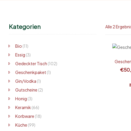
Kategorien
Alle 2 Ergebn
Bio
(11)
Essig
(3)
Geschen
Gedeckter Tisch
(102)
€
50
Geschenkpaket
(1)
Gin/Vodka
(1)
Gutscheine
(2)
Honig
(3)
Keramik
(66)
Korbware
(18)
Küche
(99)