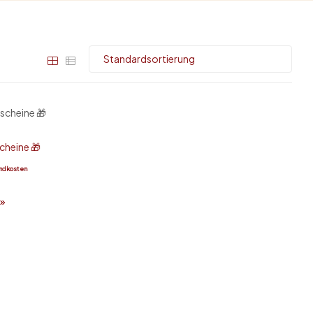
cheine 🎁
andkosten