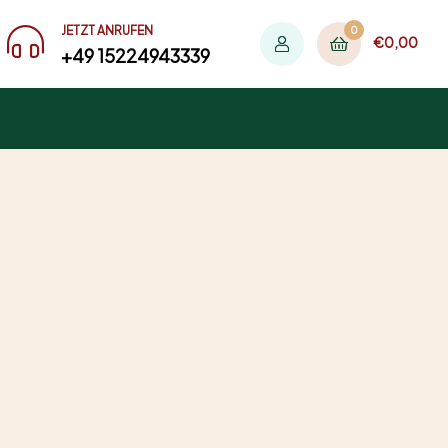
JETZT ANRUFEN
0
€
0,00
+49 15224943339