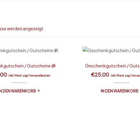
isse werden angezeigt
kgutschein / Gutscheine 🎁
Geschenkgutschein / Guts
,00
€
25,00
inkl.Mwst zzgl Versandkosten
inkl.Mwst zzgl Vers
IN DEN WARENKORB
IN DEN WARENKORB