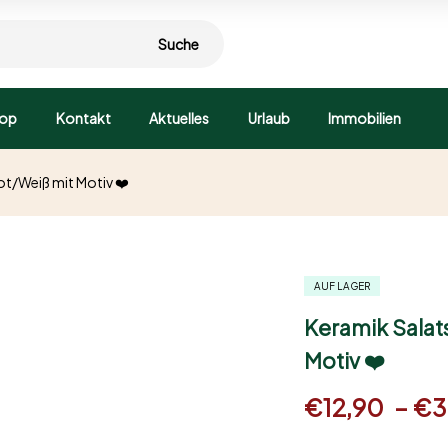
Suche
op
Kontakt
Aktuelles
Urlaub
Immobilien
ot/Weiß mit Motiv ❤️
AUF LAGER
Keramik Salat
Motiv ❤️
€
12,90
–
€
3