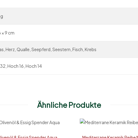
kg
6 × 9 cm
, Herz, Qualle, Seepferd, Seestern, Fisch, Krebs
, 32, Hoch 16, Hoch 14
Ähnliche Produkte
livenöl & Essig Spender Aqua
Mediterrane Keramik Reibe 