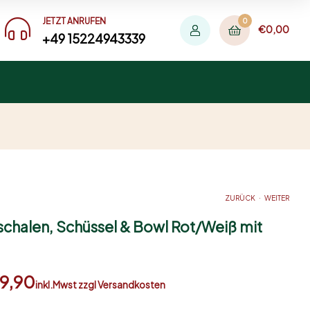
JETZT ANRUFEN
0
€
0,00
+49 15224943339
.
ZURÜCK
WEITER
schalen, Schüssel & Bowl Rot/Weiß mit
€
8,90
€
14,99
–
€
12,90
INKL.MWST ZZGL VERSANDKOST
INKL.MWST
ZZGL
9,90
VERSANDKOSTEN
inkl.Mwst zzgl Versandkosten