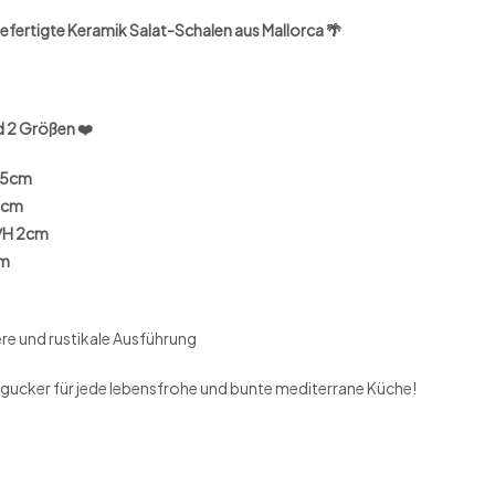
eramik Salat-Schalen aus Mallorca 🌴
d 2 Größen ❤️
H 5cm
6cm
m/H 2cm
cm
ere und rustikale Ausführung
gucker für jede lebensfrohe und bunte mediterrane Küche!