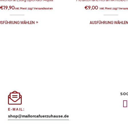
–
€
19,90
€
9,00
inkl.Mwst zzgl Versandkosten
inkl.Mwst zzgl Versan
USFÜHRUNG WÄHLEN
AUSFÜHRUNG WÄHLE
SO
E-MAIL:
shop@mallorcafuerzuhause.de