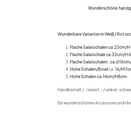
Wunderschöne handgefertigte K
Wunderbare Varianten in Weiß / Rot un
Flache Salatschalen ca.23cm/
Flache Salatschale ca.32cm/H 
Flache Salatschalen : ca.∅16c
Hohe
Schalen/Bowl
ca.
16/H11
Hohe Schalen
ca.14cm/H8cm
Handbemalt / ,-lasiert ,-/ unikat, schw
Ein wunderschönes Accessoire und Hin