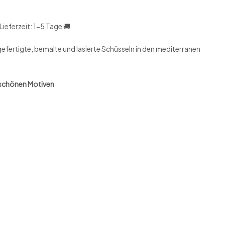
Lieferzeit: 1-5 Tage 🚚
ertigte, bemalte und lasierte Schüsseln in den mediterranen
rschönen Motiven