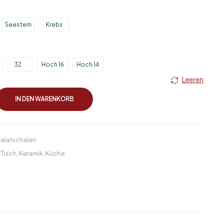
Seestern
Krebs
32
Hoch 16
Hoch 14
Leeren
IN DEN WARENKORB
Salatschalen
Tisch
,
Keramik
,
Küche