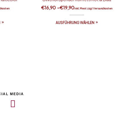
€
16,90
–
€
19,90
dkosten
inkl.Mwst zzgl Versandkosten
N
AUSFÜHRUNG WÄHLEN
CIAL MEDIA