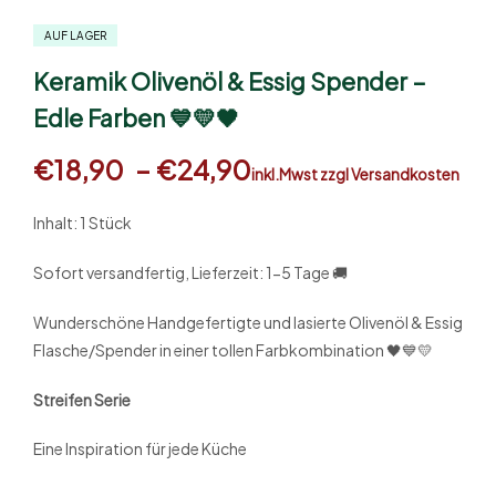
AUF LAGER
Keramik Olivenöl & Essig Spender –
Edle Farben 💙💛🖤
€
18,90
–
€
24,90
inkl.Mwst zzgl Versandkosten
Inhalt: 1 Stück
Sofort versandfertig, Lieferzeit: 1-5 Tage 🚚
Wunderschöne Handgefertigte und lasierte Olivenöl & Essig
Flasche/Spender in einer tollen Farbkombination 🖤💙💛
Streifen Serie
Eine Inspiration für jede Küche