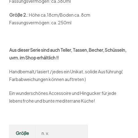
Fassungsvermögen: ca.380ml
Größe 2.
: Höhe ca.18cm/Boden ca. 8cm
Fassungsvermögen: ca. 250ml
Aus dieser Serie sind auch Teller, Tassen, Becher, Schüsseln,
uvm. im Shop erhältlich !!
Handbemalt/ lasiert / jedes ein Unikat, solide Ausführung(
Farbabweichungen können auftreten )
Ein wunderschönes Accessoire und Hingucker für jede
lebensfrohe und bunte mediterrane Küche!
Größe
n. v.