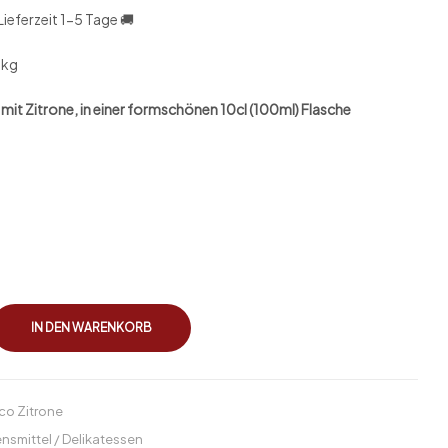
ieferzeit 1-5 Tage 🚚
0kg
mit Zitrone, in einer formschönen 10cl (100ml) Flasche
IN DEN WARENKORB
co Zitrone
nsmittel / Delikatessen