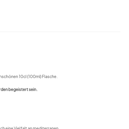
formschönen 10cl (100ml) Flasche.
rden begeistert sein.
ch eine Vielfalt an mediterranen