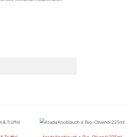
 & Trüffel
Azada Knoblauch 🧄 Bio-Olivenöl 225ml