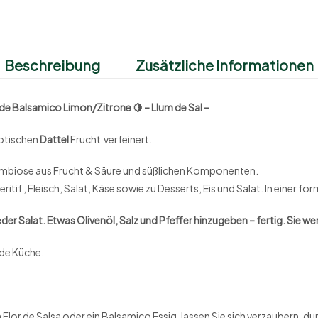
Beschreibung
Zusätzliche Informationen
co Limon/Zitrone 🍋 – Llum de Sal –
xotischen
Dattel
Frucht verfeinert.
ymbiose aus Frucht & Säure und süßlichen Komponenten.
ritif , Fleisch, Salat, Käse sowie zu Desserts, Eis und Salat. In einer 
eder Salat. Etwas Olivenöl, Salz und Pfeffer hinzugeben – fertig. Sie we
ede Küche.
Flor de Salsa oder ein Balsamico Essig, lassen Sie sich verzaubern, dur