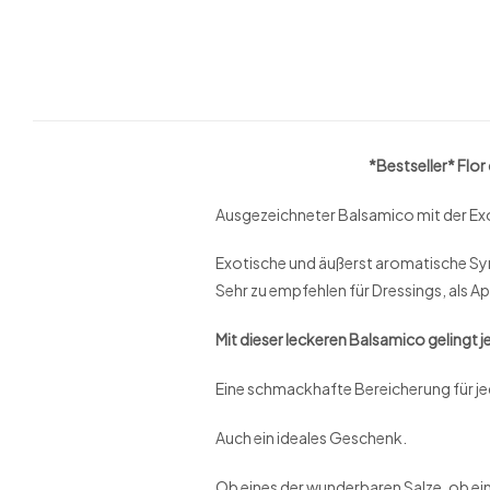
*Bestseller* Flor de Balsami
Ausgezeichneter Balsamico mit der E
Exotische und äußerst aromatische S
Sehr zu empfehlen für Dressings, als Ape
Mit dieser leckeren Balsamico gelingt j
Eine schmackhafte Bereicherung für j
Auch ein ideales Geschenk.
Ob eines der wunderbaren Salze, ob ein 