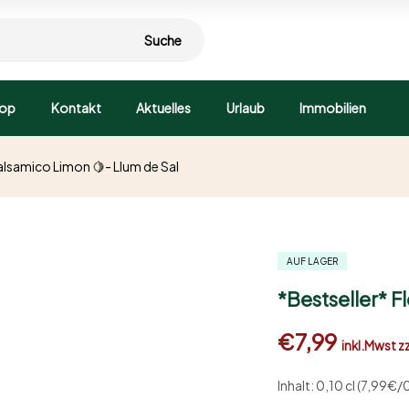
Suche
op
Kontakt
Aktuelles
Urlaub
Immobilien
Balsamico Limon 🍋- Llum de Sal
AUF LAGER
*Bestseller* F
€
7,99
inkl.Mwst z
Inhalt: 0,10 cl (7,99€/