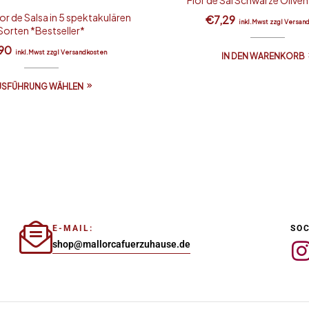
or de Salsa in 5 spektakulären
€
7,29
inkl.Mwst zzgl Versan
Sorten *Bestseller*
,90
inkl.Mwst zzgl Versandkosten
IN DEN WARENKORB
USFÜHRUNG WÄHLEN
E-MAIL:
SOC
shop@mallorcafuerzuhause.de