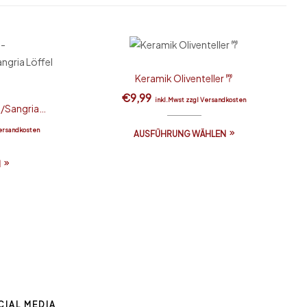
Keramik Oliventeller 𐂐
–
€
9,99
inkl.Mwst zzgl Versandkosten
/Sangria
Versandkosten
AUSFÜHRUNG WÄHLEN
N
CIAL MEDIA