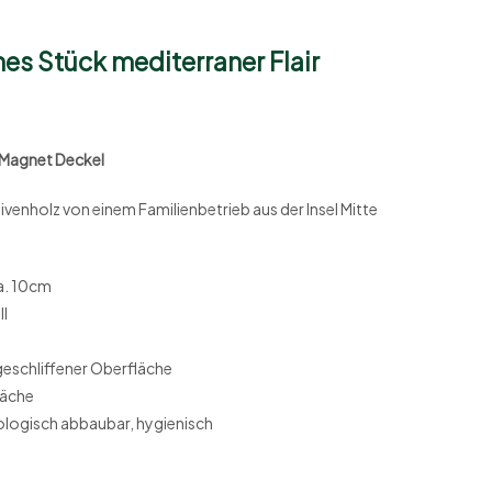
k mediterraner Flair
 Magnet Deckel
enholz von einem Familienbetrieb aus der Insel Mitte
a. 10cm
ll
geschliffener Oberfläche
läche
 biologisch abbaubar, hygienisch