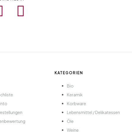
KATEGORIEN
p
Bio
chliste
Keramik
onto
Korbware
Bestellungen
Lebensmittel / Delikatessen
enbewertung
Öle
Weine