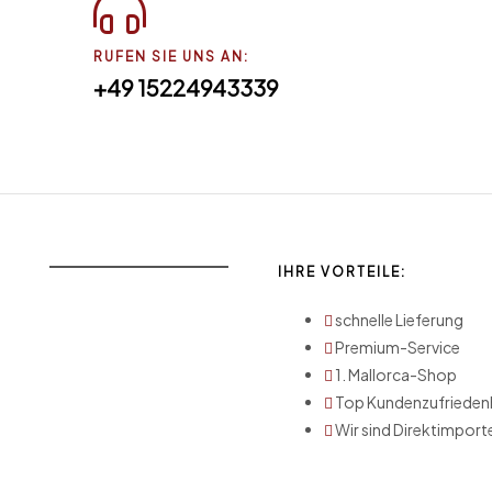
RUFEN SIE UNS AN:
+49 15224943339
IHRE VORTEILE:
schnelle Lieferung
Premium-Service
1. Mallorca-Shop
Top Kundenzufrieden
Wir sind Direktimport