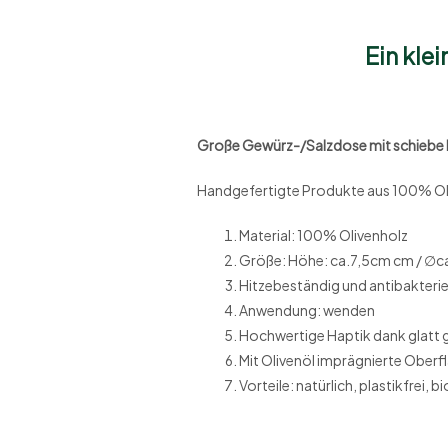
Ein kleines Stüc
Große Gewürz-/Salzdose mit schiebe
Handgefertigte Produkte aus 100% Oliv
Material: 100% Olivenholz
Größe: Höhe: ca.7,5cm cm / ∅c
Hitzebeständig und antibakterie
Anwendung: wenden
Hochwertige Haptik dank glatt 
Mit Olivenöl imprägnierte Oberf
Vorteile: natürlich, plastikfrei,