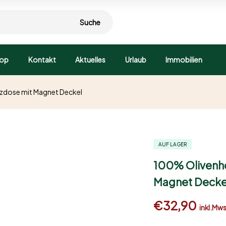
Suche
op
Kontakt
Aktuelles
Urlaub
Immobilien
zdose mit Magnet Deckel
AUF LAGER
100% Olivenho
Magnet Decke
€
32,90
inkl.Mw