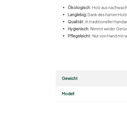
Ökologisch:
Holz aus nachwac
Langlebig:
Dank des harten Holz
Qualität:
In traditioneller Handa
Hygienisch:
Nimmt weder Gerüc
Pflegeleicht:
Nur von Hand mit 
Gewicht
Modell