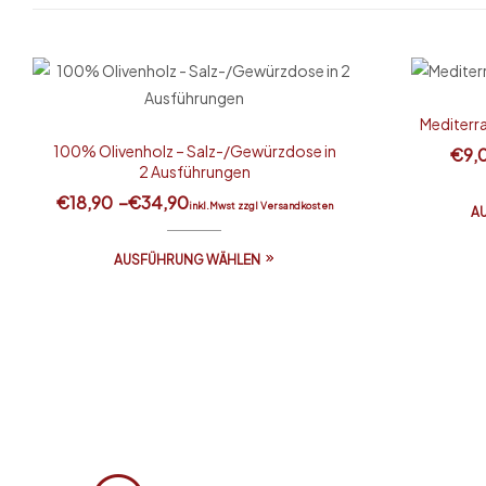
Mediterra
100% Olivenholz – Salz-/Gewürzdose in
€
9,
2 Ausführungen
€
18,90
–
€
34,90
inkl.Mwst zzgl Versandkosten
A
AUSFÜHRUNG WÄHLEN