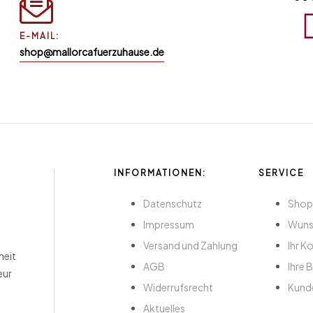
E-MAIL:
shop@mallorcafuerzuhause.de
INFORMATIONEN:
SERVICE
Datenschutz
Sho
Impressum
Wuns
Versand und Zahlung
Ihr K
heit
AGB
Ihre 
eur
Widerrufsrecht
Kund
Aktuelles