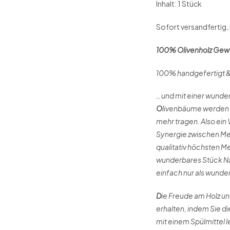
Inhalt: 1 Stück
Sofort versandfertig, 
100% Olivenholz Gewü
100% handgefertigt &
…und mit einer wunder
O
livenbäume werden e
mehr tragen. Also ein
Synergie zwischen Men
qualitativ höchsten M
wunderbares Stück Na
einfach nur als wunde
D
ie Freude am Holz u
erhalten, indem Sie d
mit einem Spülmittel 