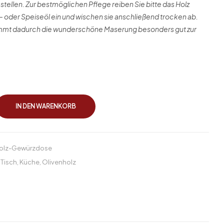
 stellen. Zur bestmöglichen Pflege reiben Sie bitte das Holz
- oder Speiseöl ein und wischen sie anschließend trocken ab.
mmt dadurch die wunderschöne Maserung besonders gut zur
IN DEN WARENKORB
holz-Gewürzdose
Tisch
,
Küche
,
Olivenholz