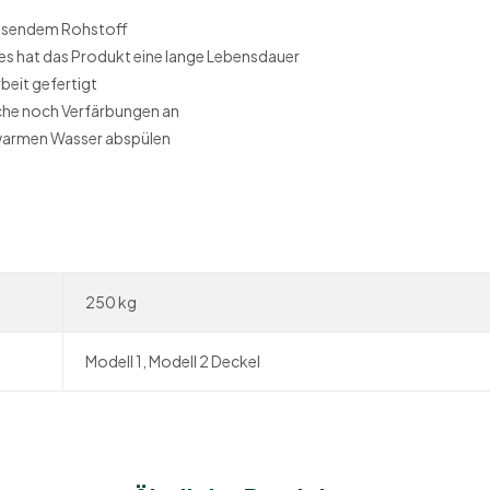
hsendem Rohstoff
es hat das Produkt eine lange Lebensdauer
rbeit gefertigt
he noch Verfärbungen an
warmen Wasser abspülen
250 kg
Modell 1, Modell 2 Deckel