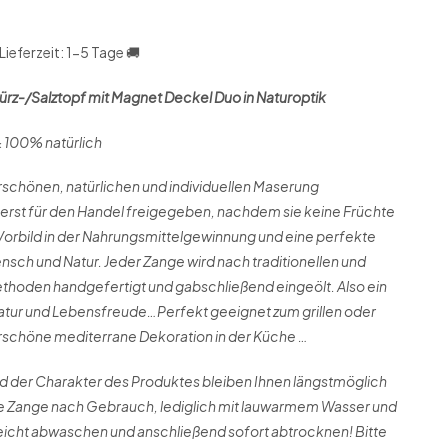
Lieferzeit: 1-5 Tage 🚚
rz-/Salztopf mit Magnet Deckel Duo in Naturoptik
 100% natürlich
schönen, natürlichen und individuellen Maserung
rst für den Handel freigegeben, nachdem sie keine Früchte
 Vorbild in der Nahrungsmittelgewinnung und eine perfekte
sch und Natur. Jeder Zange wird nach traditionellen und
ethoden handgefertigt und gabschließend eingeölt. Also ein
tur und Lebensfreude…Perfekt geeignet zum grillen oder
rschöne mediterrane Dekoration in der Küche …
nd der Charakter des Produktes bleiben Ihnen längstmöglich
ie Zange nach Gebrauch, lediglich mit lauwarmem Wasser und
leicht abwaschen und anschließend sofort abtrocknen! Bitte