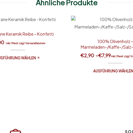
Ähnliche Produkte
ne Keramik Reibe – Konfetti
100% Olivenholz 
00
inkl.Mwst zzgl Versandkosten
Marmeladen-/Kaffe-/Salz-
Löffel
€
2,90
–
€
7,99
inkl.Mwst zzgl 
USFÜHRUNG WÄHLEN
AUSFÜHRUNG WÄHLE
SO