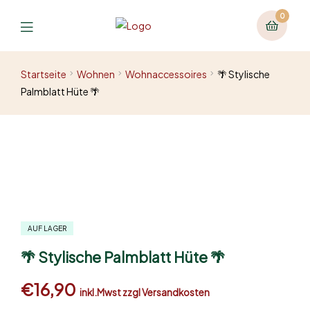
0
Startseite
Wohnen
Wohnaccessoires
🌴 Stylische
Palmblatt Hüte 🌴
AUF LAGER
🌴 Stylische Palmblatt Hüte 🌴
€
16,90
inkl.Mwst zzgl Versandkosten