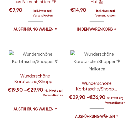
aus Palmenblättern 🌴
Hut 🏝️
€
9,90
€
14,90
inkl.Mwst zzgl
inkl.Mwst zzgl
Versandkosten
Versandkosten
AUSFÜHRUNG WÄHLEN
IN DEN WARENKORB
Wunderschöne
Korbtasche/Shopper
Wunderschöne
🌴
Korbtasche/Shopper
€
19,90
–
€
29,90
inkl.Mwst zzgl
🌴 Mallorca
Versandkosten
€
29,90
–
€
36,90
inkl.Mwst zzgl
Versandkosten
AUSFÜHRUNG WÄHLEN
AUSFÜHRUNG WÄHLEN