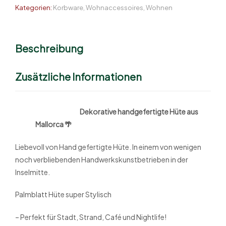
Kategorien:
Korbware
,
Wohnaccessoires
,
Wohnen
Beschreibung
Zusätzliche Informationen
Dekorative handgefertigte Hüte aus
Mallorca 🌴
Liebevoll von Hand gefertigte Hüte. In einem von wenigen
noch verbliebenden Handwerkskunstbetrieben in der
Inselmitte.
Palmblatt Hüte super Stylisch
– Perfekt für Stadt, Strand, Café und Nightlife!