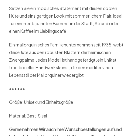
Setzen Sie ein modisches Statement mit diesen coolen
Hüte und einzigartigen Look mit sommerlichem Flair. Ideal
für einen entspannten Bummel in der Stadt, Strand oder
einen Kaffee im Lieblingscafé
Ein mallorquinisches Familienunternehmen seit 1935, webt
diese Jüte aus den robusten Blättern der heimischen
Zwergpalme. Jedes Modell ist handgefertigt, ein Unikat
traditioneller Handwerkskunst, die den mediterranen
Lebensstil der Mallorquiner wiedergibt
• • • • • •
Größe: Unisex und Einheitsgröße
Material: Bast, Sisal
Gerne nehmen Wir auch Ihre Wunschbestellungen auf und